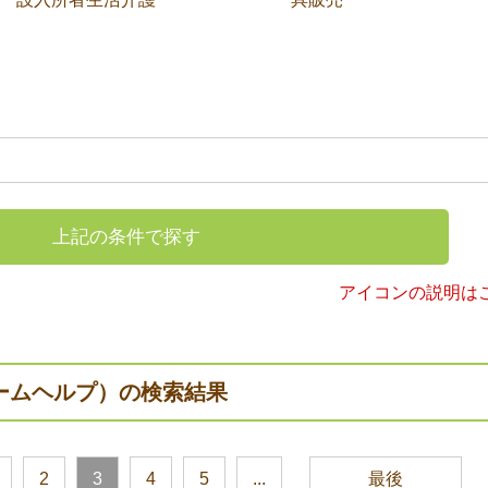
上記の条件で探す
アイコンの説明は
ームヘルプ）の検索結果
2
3
4
5
...
最後