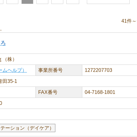
41件～
。
ころ
ｇ（株）
ームヘルプ）
事業所番号
1272207703
田35-1
FAX番号
04-7168-1801
0
リテーション（デイケア）