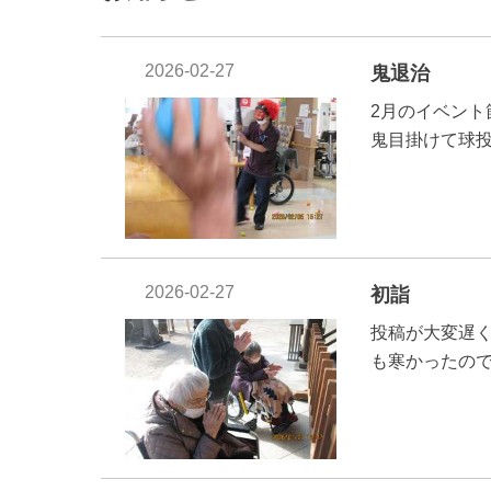
2026-02-27
鬼退治
2月のイベン
鬼目掛けて球
2026-02-27
初詣
投稿が大変遅
も寒かったの