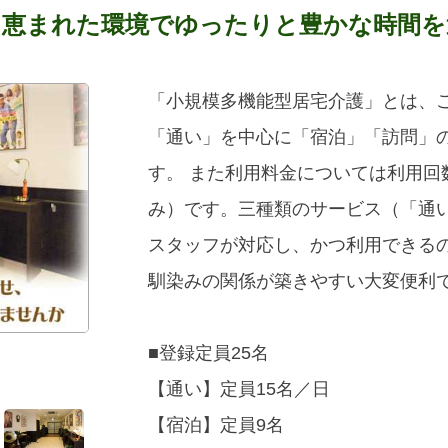
に恵まれた環境でゆったりと豊かな時間を
「小規模多機能型居宅介護」とは、
「通い」を中心に「宿泊」「訪問」
す。 また利用料金については利用
み）です。三種類のサービス（「通
スタッフが対応し、かつ利用できる
馴染みの関係が築きやすい大変便利
■登録定員25名
リビング（和室）
【通い】定員15名／日
【宿泊】定員9名