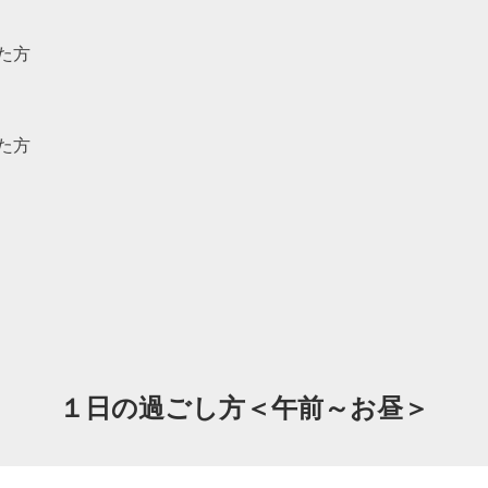
た方
た方
１日の過ごし方＜午前～お昼＞