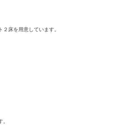
ト２床を用意しています。
。
す。