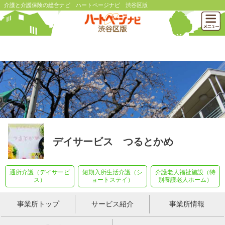
介護と介護保険の総合ナビ ハートページナビ 渋谷区版
デイサービス つるとかめ
通所介護（デイサービ
短期入所生活介護（シ
介護老人福祉施設（特
ス）
ョートステイ）
別養護老人ホーム）
事業所トップ
サービス紹介
事業所情報