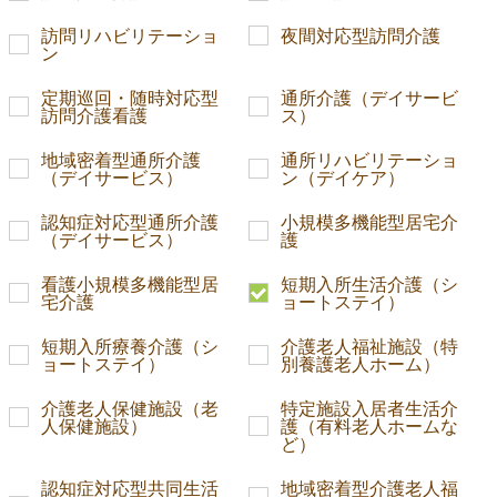
訪問リハビリテーショ
夜間対応型訪問介護
ン
定期巡回・随時対応型
通所介護（デイサービ
訪問介護看護
ス）
地域密着型通所介護
通所リハビリテーショ
（デイサービス）
ン（デイケア）
認知症対応型通所介護
小規模多機能型居宅介
（デイサービス）
護
看護小規模多機能型居
短期入所生活介護（シ
宅介護
ョートステイ）
短期入所療養介護（シ
介護老人福祉施設（特
ョートステイ）
別養護老人ホーム）
介護老人保健施設（老
特定施設入居者生活介
人保健施設）
護（有料老人ホームな
ど）
認知症対応型共同生活
地域密着型介護老人福