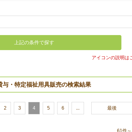
上記の条件で探す
アイコンの説明は
貸与・特定福祉用具販売の検索結果
2
3
4
5
6
...
最後
61件～