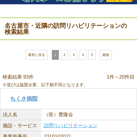
名古屋市・近隣の訪問リハビリテーションの
検索結果
最初に戻る
1
2
3
4
5
最後
検索結果 93件
1件～20件目
※並びは協賛企業、以下順不同となります。
ちくさ病院
法人名
（医）豊隆会
施設・サービス
訪問リハビリテーション
事業所番号
2310102021