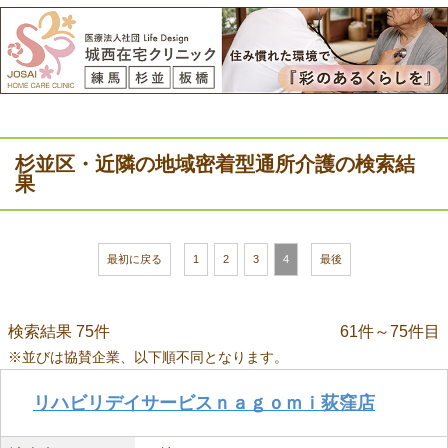
杉並区・近隣の地域密着型通所介護の検索結
果
最初に戻る
1
2
3
4
最後
検索結果 75件
61件～75件目
※並びは協賛企業、以下順不同となります。
リハビリデイサービスｎａｇｏｍｉ荻窪店