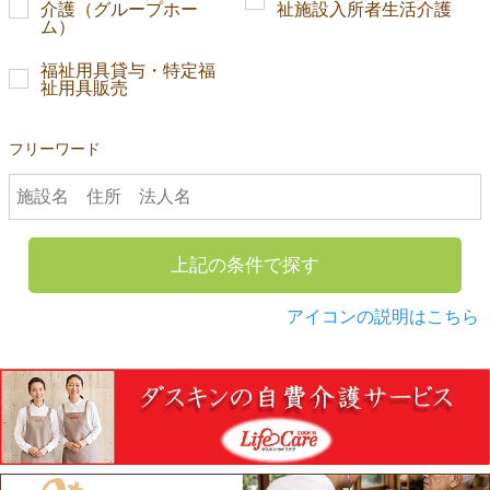
介護（グループホー
祉施設入所者生活介護
ム）
福祉用具貸与・特定福
祉用具販売
フリーワード
上記の条件で探す
アイコンの説明はこちら