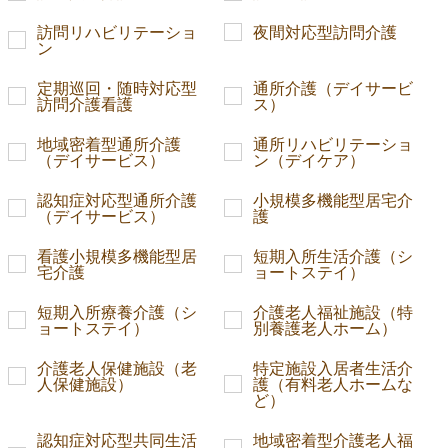
訪問リハビリテーショ
夜間対応型訪問介護
ン
定期巡回・随時対応型
通所介護（デイサービ
訪問介護看護
ス）
地域密着型通所介護
通所リハビリテーショ
（デイサービス）
ン（デイケア）
認知症対応型通所介護
小規模多機能型居宅介
（デイサービス）
護
看護小規模多機能型居
短期入所生活介護（シ
宅介護
ョートステイ）
短期入所療養介護（シ
介護老人福祉施設（特
ョートステイ）
別養護老人ホーム）
介護老人保健施設（老
特定施設入居者生活介
人保健施設）
護（有料老人ホームな
ど）
認知症対応型共同生活
地域密着型介護老人福