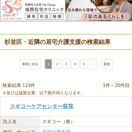
杉並区・近隣の居宅介護支援の検索結果
最初に戻る
1
2
3
4
5
...
最後
検索結果 113件
1件～20件目
※並びは協賛企業、以下順不同となります。
スギコーケアセンター荻窪
法人名
スギコー（株）