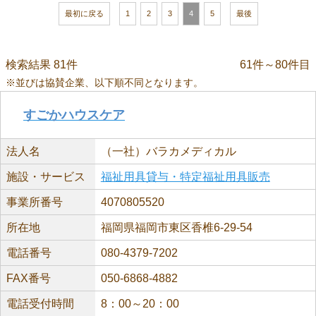
最初に戻る
1
2
3
4
5
最後
検索結果 81件
61件～80件目
※並びは協賛企業、以下順不同となります。
すごかハウスケア
法人名
（一社）バラカメディカル
施設・サービス
福祉用具貸与・特定福祉用具販売
事業所番号
4070805520
所在地
福岡県福岡市東区香椎6-29-54
電話番号
080-4379-7202
FAX番号
050-6868-4882
電話受付時間
8：00～20：00