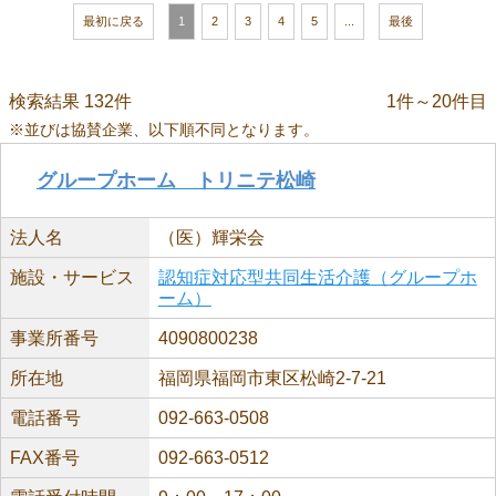
最初に戻る
1
2
3
4
5
...
最後
検索結果 132件
1件～20件目
※並びは協賛企業、以下順不同となります。
グループホーム トリニテ松崎
法人名
（医）輝栄会
施設・サービス
認知症対応型共同生活介護（グループホ
ーム）
事業所番号
4090800238
所在地
福岡県福岡市東区松崎2-7-21
電話番号
092-663-0508
FAX番号
092-663-0512