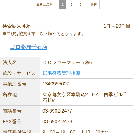
最初に戻る
1
2
3
最後
検索結果 48件
1件～20件目
※並びは協賛企業、以下順不同となります。
ゴロ薬局千石店
法人名
ＣＣファーマシー（株）
施設・サービス
居宅療養管理指導
事業所番号
1340555607
所在地
東京都文京区本駒込2-10-4 四季ビル千
石1階
電話番号
03-6902-2477
FAX番号
03-6902-2478
電話受付時間
9：00～19：00、土13：30まで