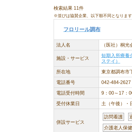
検索結果 11件
※並びは協賛企業、以下順不同となります
フロリール調布
法人名
（医社）桐光
短期入所療養
施設・サービス
ステイ）
所在地
東京都調布市下石
電話番号
042-484-2627
電話受付時間
9：00～17：
受付休業日
土（午後）・
訪問看護
併設サービス
介護老人保