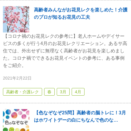
高齢者みんながお花見レクを楽しめた！介護
のプロが知るお花見の工夫
【コロナ禍のお花見レクの参考に】老人ホームやデイサー
ビスの多くが行う4月のお花見レクリエーション。あるサ高
住では、外出せずに無理なく高齢者がお花見を楽しめまし
た。コロナ禍でできるお花見イベントの参考に、ある事例
をご紹介。
2021年2月22日
高齢者・介護レク
春
3月
4月
【色なぞなぞ25問】高齢者の脳トレに！3月
はホワイトデーの白にちなんで色のな…