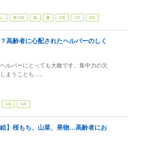
レ
塗り絵
春
夏
6月
7月
8月
？高齢者に心配されたヘルパーのしく
ヘルパーにとっても大敵です。集中力の欠
しまうことも…。
4月
5月
絵】桜もち、山菜、果物…高齢者にお