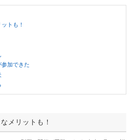
リットも！
ん
が参加できた
夫
る
んなメリットも！