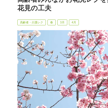
花見の工夫
高齢者・介護レク
春
3月
4月