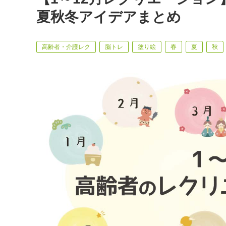
夏秋冬アイデアまとめ
高齢者・介護レク
脳トレ
塗り絵
春
夏
秋