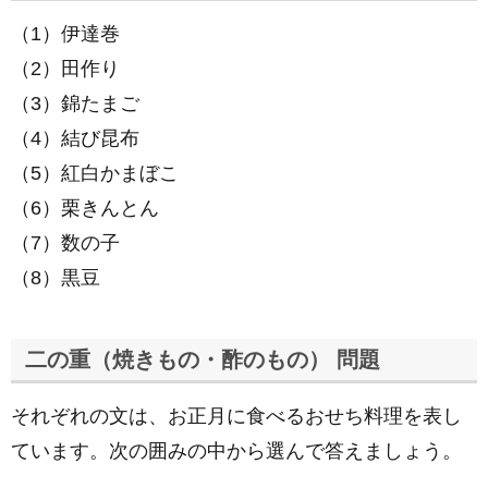
（1）伊達巻
（2）田作り
（3）錦たまご
（4）結び昆布
（5）紅白かまぼこ
（6）栗きんとん
（7）数の子
（8）黒豆
二の重（焼きもの・酢のもの） 問題
それぞれの文は、お正月に食べるおせち料理を表し
ています。次の囲みの中から選んで答えましょう。