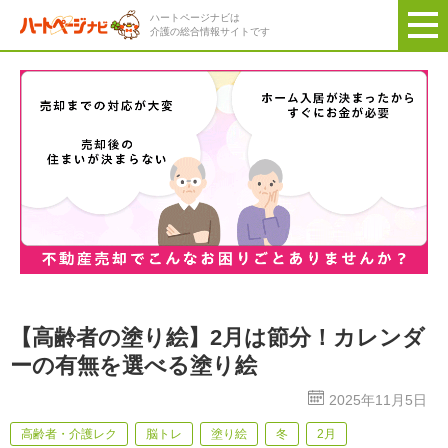
ハートページナビは
介護の総合情報サイトです
【高齢者の塗り絵】2月は節分！カレンダ
ーの有無を選べる塗り絵
2025年11月5日
高齢者・介護レク
脳トレ
塗り絵
冬
2月