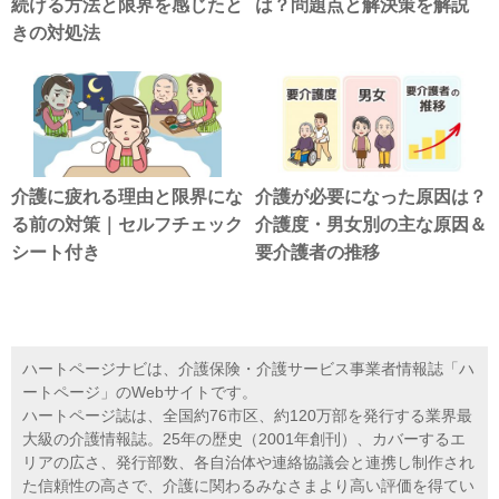
続ける方法と限界を感じたと
は？問題点と解決策を解説
きの対処法
介護に疲れる理由と限界にな
介護が必要になった原因は？
る前の対策｜セルフチェック
介護度・男女別の主な原因＆
シート付き
要介護者の推移
ハートページナビは、介護保険・介護サービス事業者情報誌「ハ
ートページ」のWebサイトです。
ハートページ誌は、全国約76市区、約120万部を発行する業界最
大級の介護情報誌。25年の歴史（2001年創刊）、カバーするエ
リアの広さ、発行部数、各自治体や連絡協議会と連携し制作され
た信頼性の高さで、介護に関わるみなさまより高い評価を得てい