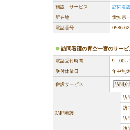
施設・サービス
訪問看
所在地
愛知県一
電話番号
0586-62
訪問看護の青空一宮のサービ
電話受付時間
9：00～
受付休業日
年中無
併設サービス
訪問介
訪
訪
訪問看護
訪
訪