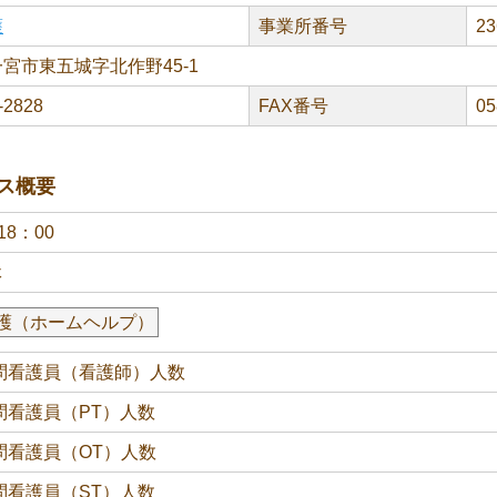
護
事業所番号
23
宮市東五城字北作野45-1
-2828
FAX番号
05
ス概要
18：00
休
護（ホームヘルプ）
問看護員（看護師）人数
問看護員（PT）人数
問看護員（OT）人数
問看護員（ST）人数