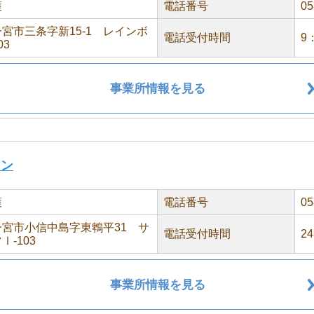
護
電話番号
05
宮市三条字新15-1 レインボ
電話受付時間
9
03
事業所情報を見る
ラン
護
電話番号
05
宮市小信中島字東鵯平31 サ
電話受付時間
2
Ⅰ-103
事業所情報を見る