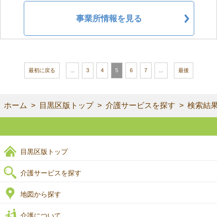
事業所情報を見る
最初に戻る
...
3
4
5
6
7
...
最後
ホーム
目黒区版トップ
介護サービスを探す
検索結
目黒区版トップ
介護サービスを探す
地図から探す
介護について