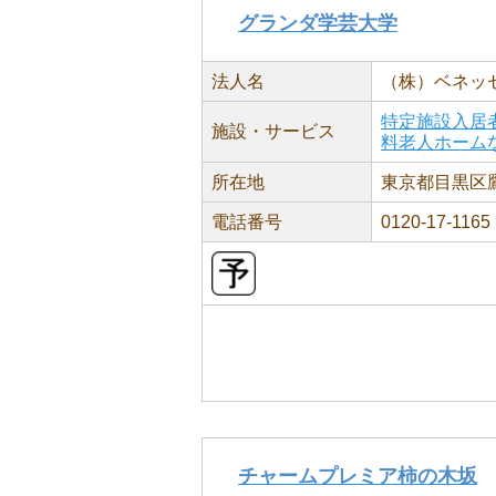
グランダ学芸大学
法人名
（株）ベネッ
特定施設入居
施設・サービス
料老人ホーム
所在地
東京都目黒区鷹番
電話番号
0120-17-1165
チャームプレミア柿の木坂