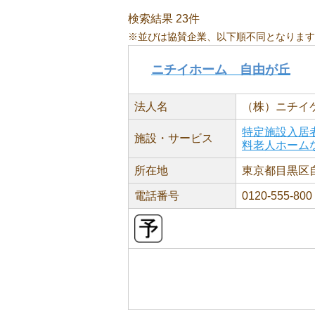
検索結果 23件
※並びは協賛企業、以下順不同となります
ニチイホーム 自由が丘
法人名
（株）ニチイ
特定施設入居
施設・サービス
料老人ホーム
所在地
東京都目黒区自
電話番号
0120-555-800