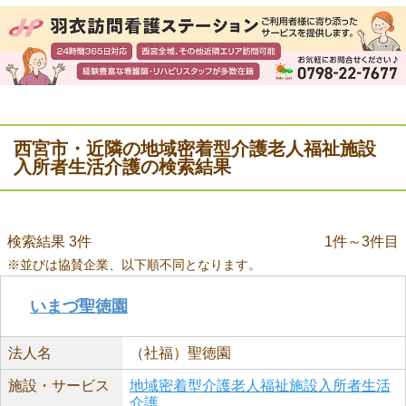
西宮市・近隣の地域密着型介護老人福祉施設
入所者生活介護の検索結果
検索結果 3件
1件～3件目
※並びは協賛企業、以下順不同となります。
いまづ聖徳園
法人名
（社福）聖徳園
施設・サービス
地域密着型介護老人福祉施設入所者生活
介護