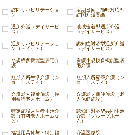
訪問リハビリテーショ
定期巡回・随時対応型
ン
訪問介護看護
通所介護（デイサービ
地域密着型通所介護
ス）
（デイサービス）
通所リハビリテーショ
認知症対応型通所介護
ン（デイケア）
（デイサービス）
小規模多機能型居宅介
看護小規模多機能型居
護
宅介護
短期入所生活介護（シ
短期入所療養介護（シ
ョートステイ）
ョートステイ）
介護老人福祉施設（特
介護老人保健施設（老
別養護老人ホーム）
人保健施設）
特定施設入居者生活介
認知症対応型共同生活
護（有料老人ホームな
介護（グループホー
ど）
ム）
福祉用具貸与・特定福
介護医療院