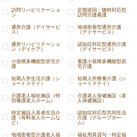
訪問リハビリテーショ
定期巡回・随時対応型
ン
訪問介護看護
通所介護（デイサービ
地域密着型通所介護
ス）
（デイサービス）
通所リハビリテーショ
認知症対応型通所介護
ン（デイケア）
（デイサービス）
小規模多機能型居宅介
看護小規模多機能型居
護
宅介護
短期入所生活介護（シ
短期入所療養介護（シ
ョートステイ）
ョートステイ）
介護老人福祉施設（特
介護老人保健施設（老
別養護老人ホーム）
人保健施設）
特定施設入居者生活介
認知症対応型共同生活
護（有料老人ホームな
介護（グループホー
ど）
ム）
地域密着型介護老人福
福祉用具貸与・特定福