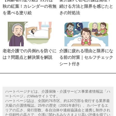
秋の紅葉！カレンダーの有無
続ける方法と限界を感じたと
を選べる塗り絵
きの対処法
老老介護での共倒れを防ぐに
介護に疲れる理由と限界にな
は？問題点と解決策を解説
る前の対策｜セルフチェック
シート付き
ハートページナビは、介護保険・介護サービス事業者情報誌「ハ
ートページ」のWebサイトです。
ハートページ誌は、全国約76市区、約120万部を発行する業界最
大級の介護情報誌。25年の歴史（2001年創刊）、カバーするエ
リアの広さ、発行部数、各自治体や連絡協議会と連携し制作され
た信頼性の高さで、介護に関わるみなさまより高い評価を得てい