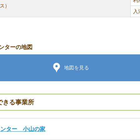
利
ス）
入
ンターの地図
地図を見る
できる事業所
センター 小山の家