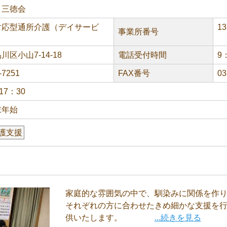
）三徳会
対応型通所介護（デイサービ
13
事業所番号
区小山7-14-18
電話受付時間
9
-7251
FAX番号
03
17：30
末年始
護支援
家庭的な雰囲気の中で、馴染みに関係を作
それぞれの方に合わせたきめ細かな支援を
供いたします。
...続きを見る