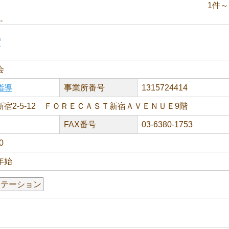
1件～
。
宿
会
指導
事業所番号
1315724414
宿2-5-12 ＦＯＲＥＣＡＳＴ新宿ＡＶＥＮＵＥ9階
FAX番号
03-6380-1753
0
年始
リテーション