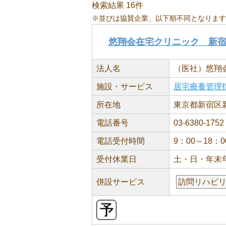
検索結果 16件
※並びは協賛企業、以下順不同となります
悠翔会在宅クリニック 新
法人名
（医社）悠翔
施設・サービス
居宅療養管理
所在地
東京都新宿区新
電話番号
03-6380-1752
電話受付時間
9：00～18：0
受付休業日
土・日・年末
併設サービス
訪問リハビ