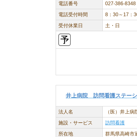
電話番号
027-386-8348
電話受付時間
8：30～17：3
受付休業日
土・日
井上病院 訪問看護ステー
法人名
（医）井上病
施設・サービス
訪問看護
所在地
群馬県高崎市通