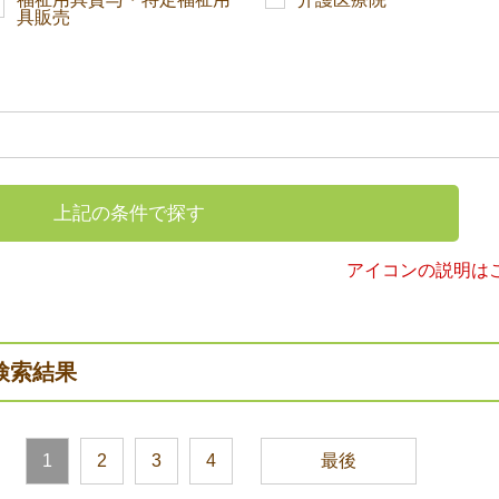
具販売
上記の条件で探す
アイコンの説明は
検索結果
1
2
3
4
最後