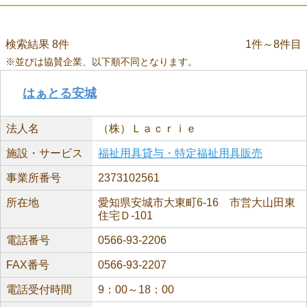
検索結果 8件
1件～8件目
※並びは協賛企業、以下順不同となります。
はぁとる安城
法人名
（株）Ｌａｃｒｉｅ
施設・サービス
福祉用具貸与・特定福祉用具販売
事業所番号
2373102561
所在地
愛知県安城市大東町6-16 市営大山田東
住宅Ｄ-101
電話番号
0566-93-2206
FAX番号
0566-93-2207
電話受付時間
9：00～18：00