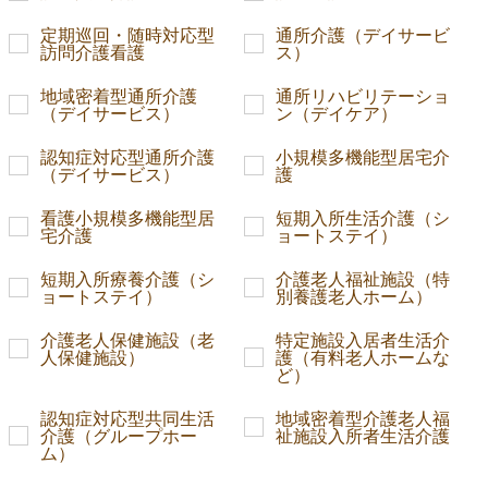
定期巡回・随時対応型
通所介護（デイサービ
訪問介護看護
ス）
地域密着型通所介護
通所リハビリテーショ
（デイサービス）
ン（デイケア）
認知症対応型通所介護
小規模多機能型居宅介
（デイサービス）
護
看護小規模多機能型居
短期入所生活介護（シ
宅介護
ョートステイ）
短期入所療養介護（シ
介護老人福祉施設（特
ョートステイ）
別養護老人ホーム）
介護老人保健施設（老
特定施設入居者生活介
人保健施設）
護（有料老人ホームな
ど）
認知症対応型共同生活
地域密着型介護老人福
介護（グループホー
祉施設入所者生活介護
ム）