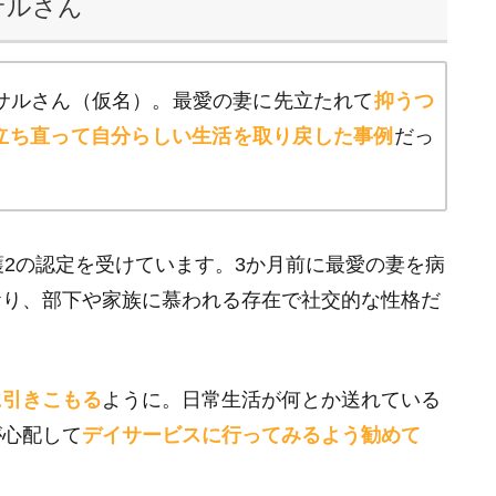
サルさん
マサルさん（仮名）。最愛の妻に先立たれて
抑うつ
立ち直って自分らしい生活を取り戻した事例
だっ
護2の認定を受けています。3か月前に最愛の妻を病
おり、部下や家族に慕われる存在で社交的な性格だ
に引きこもる
ように。日常生活が何とか送れている
が心配して
デイサービスに行ってみるよう勧めて