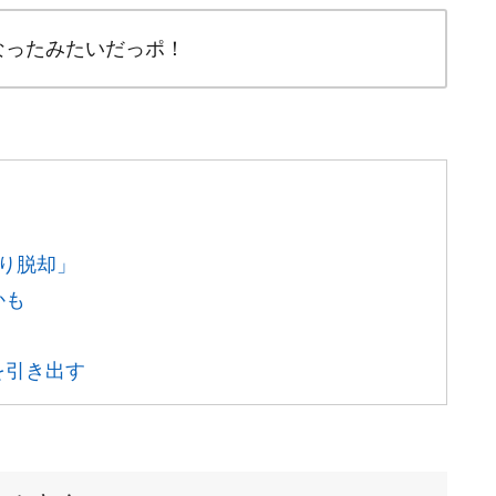
なったみたいだっポ！
り脱却」
かも
を引き出す