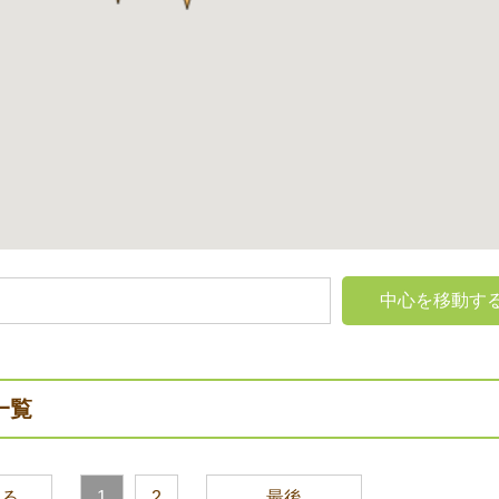
中心を移動す
一覧
戻る
1
2
最後