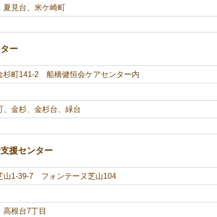
、夏見台、米ケ崎町
ンター
杉町141-2 船橋健恒会ケアセンター内
町、金杉、金杉台、緑台
括支援センター
山1-39-7 フォンテーヌ芝山104
、高根台7丁目