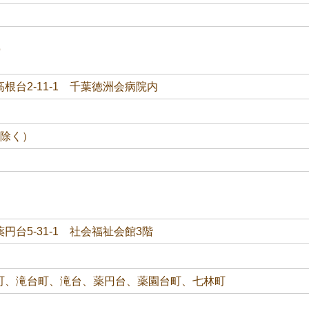
ー
根台2-11-1 千葉徳洲会病院内
目除く）
円台5-31-1 社会福祉会館3階
町、滝台町、滝台、薬円台、薬園台町、七林町