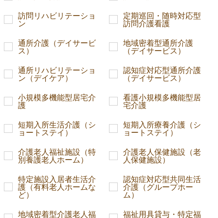
訪問リハビリテーショ
定期巡回・随時対応型
ン
訪問介護看護
通所介護（デイサービ
地域密着型通所介護
ス）
（デイサービス）
通所リハビリテーショ
認知症対応型通所介護
ン（デイケア）
（デイサービス）
小規模多機能型居宅介
看護小規模多機能型居
護
宅介護
短期入所生活介護（シ
短期入所療養介護（シ
ョートステイ）
ョートステイ）
介護老人福祉施設（特
介護老人保健施設（老
別養護老人ホーム）
人保健施設）
特定施設入居者生活介
認知症対応型共同生活
護（有料老人ホームな
介護（グループホー
ど）
ム）
地域密着型介護老人福
福祉用具貸与・特定福