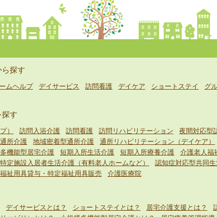
から探す
ームヘルプ
デイサービス
訪問看護
デイケア
ショートステイ
グ
を探す
プ）
訪問入浴介護
訪問看護
訪問リハビリテーション
夜間対応型
通所介護
地域密着型通所介護
通所リハビリテーション（デイケア）
多機能型居宅介護
短期入所生活介護
短期入所療養介護
介護老人福
特定施設入居者生活介護（有料老人ホームなど）
認知症対応型共同生
福祉用具貸与・特定福祉用具販売
介護医療院
デイサービスとは？
ショートステイとは？
居宅介護支援とは？