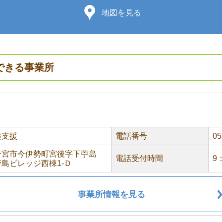
地図を見る
できる事業所
護支援
電話番号
05
一宮市今伊勢町宮後字下苧島
電話受付時間
9
 苧島ビレッジ西棟1-Ｄ
事業所情報を見る