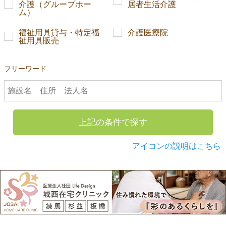
介護（グループホー
居者生活介護
ム）
福祉用具貸与・特定福
介護医療院
祉用具販売
フリーワード
上記の条件で探す
アイコンの説明はこちら