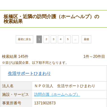
板橋区・近隣の訪問介護（ホームヘルプ）の
検索結果
最初に戻る
1
2
3
4
5
...
最後
検索結果 145件
1件～20件目
※並びは協賛企業、以下順不同となります。
生活サポートひまわり
法人名
ＮＰＯ法人 生活サポートひまわり
施設・サービス
訪問介護（ホームヘルプ）
事業所番号
1371902873