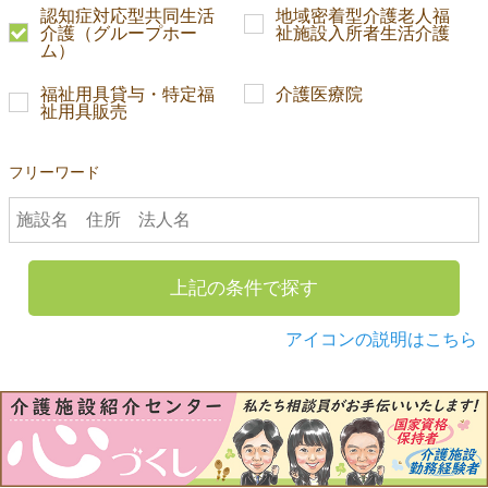
認知症対応型共同生活
地域密着型介護老人福
介護（グループホー
祉施設入所者生活介護
ム）
福祉用具貸与・特定福
介護医療院
祉用具販売
フリーワード
上記の条件で探す
アイコンの説明はこちら