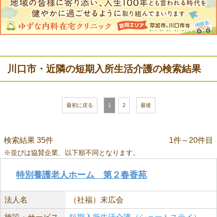
川口市・近隣の短期入所生活介護の検索結果
最初に戻る
1
2
最後
検索結果 35件
1件～20件目
※並びは協賛企業、以下順不同となります。
特別養護老人ホーム 第２春香苑
法人名
（社福）末広会