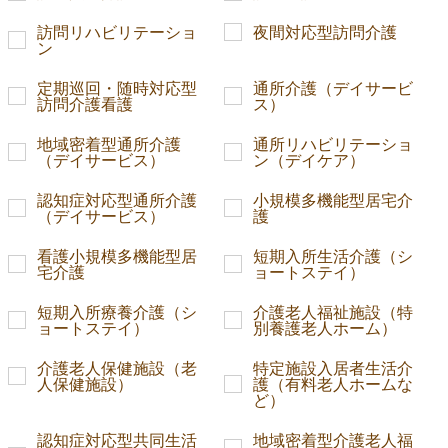
訪問リハビリテーショ
夜間対応型訪問介護
ン
定期巡回・随時対応型
通所介護（デイサービ
訪問介護看護
ス）
地域密着型通所介護
通所リハビリテーショ
（デイサービス）
ン（デイケア）
認知症対応型通所介護
小規模多機能型居宅介
（デイサービス）
護
看護小規模多機能型居
短期入所生活介護（シ
宅介護
ョートステイ）
短期入所療養介護（シ
介護老人福祉施設（特
ョートステイ）
別養護老人ホーム）
介護老人保健施設（老
特定施設入居者生活介
人保健施設）
護（有料老人ホームな
ど）
認知症対応型共同生活
地域密着型介護老人福