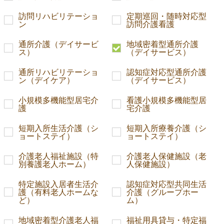
訪問リハビリテーショ
定期巡回・随時対応型
ン
訪問介護看護
通所介護（デイサービ
地域密着型通所介護
ス）
（デイサービス）
通所リハビリテーショ
認知症対応型通所介護
ン（デイケア）
（デイサービス）
小規模多機能型居宅介
看護小規模多機能型居
護
宅介護
短期入所生活介護（シ
短期入所療養介護（シ
ョートステイ）
ョートステイ）
介護老人福祉施設（特
介護老人保健施設（老
別養護老人ホーム）
人保健施設）
特定施設入居者生活介
認知症対応型共同生活
護（有料老人ホームな
介護（グループホー
ど）
ム）
地域密着型介護老人福
福祉用具貸与・特定福