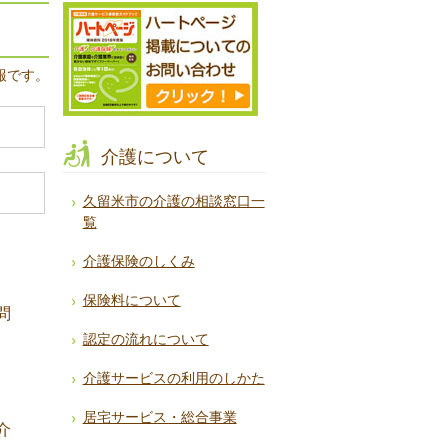
報です。
介護について
久留米市の介護の相談窓口一
覧
介護保険のしくみ
保険料について
問
認定の流れについて
介護サービスの利用のしかた
居宅サービス・総合事業
介