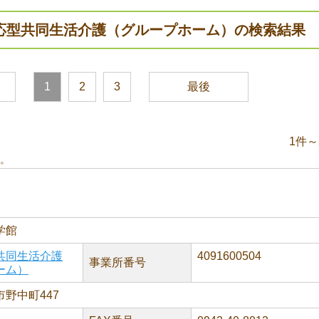
応型共同生活介護（グループホーム）の検索結果
1
2
3
最後
1件～
。
学館
共同生活介護
4091600504
事業所番号
ーム）
野中町447