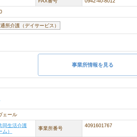
FAX番号
0942-40-8012
0
型通所介護（デイサービス）
事業所情報を見る
た
ヴェール
共同生活介護
4091601767
事業所番号
ーム）