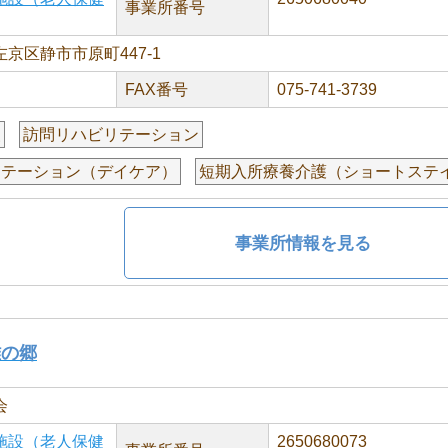
事業所番号
京区静市市原町447-1
FAX番号
075-741-3739
援
訪問リハビリテーション
リテーション（デイケア）
短期入所療養介護（ショートステ
事業所情報を見る
雅の郷
会
施設（老人保健
2650680073