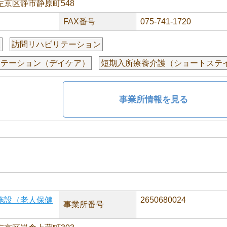
京区静市静原町548
FAX番号
075-741-1720
援
訪問リハビリテーション
リテーション（デイケア）
短期入所療養介護（ショートステ
事業所情報を見る
施設（老人保健
2650680024
事業所番号