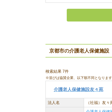
京都市の介護老人保健施設
検索結果 7件
※並びは協賛企業、以下順不同となります
介護老人保健施設友々苑
法人名
（社福）友々
介護老人保健