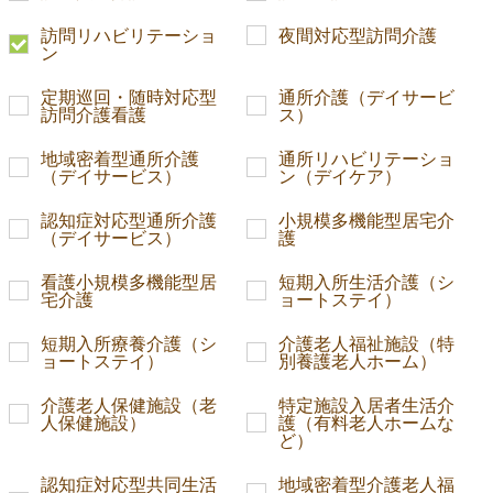
訪問リハビリテーショ
夜間対応型訪問介護
ン
定期巡回・随時対応型
通所介護（デイサービ
訪問介護看護
ス）
地域密着型通所介護
通所リハビリテーショ
（デイサービス）
ン（デイケア）
認知症対応型通所介護
小規模多機能型居宅介
（デイサービス）
護
看護小規模多機能型居
短期入所生活介護（シ
宅介護
ョートステイ）
短期入所療養介護（シ
介護老人福祉施設（特
ョートステイ）
別養護老人ホーム）
介護老人保健施設（老
特定施設入居者生活介
人保健施設）
護（有料老人ホームな
ど）
認知症対応型共同生活
地域密着型介護老人福