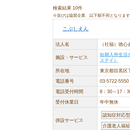
検索結果 10件
※並びは協賛企業、以下順不同となります
こぶしえん
法人名
（社福）徳心
短期入所生活
施設・サービス
ステイ）
所在地
東京都目黒区下目
電話番号
03-5722-5550
電話受付時間
8：30～17：3
受付休業日
年中無休
認知症対応
併設サービス
介護老人福