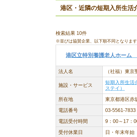
港区・近隣の短期入所生活
検索結果 10件
※並びは協賛企業、以下順不同となります
港区立特別養護老人ホーム
法人名
（社福）東京
短期入所生活
施設・サービス
ステイ）
所在地
東京都港区赤坂6
電話番号
03-5561-7833
電話受付時間
9：00～17：0
受付休業日
日・年末年始