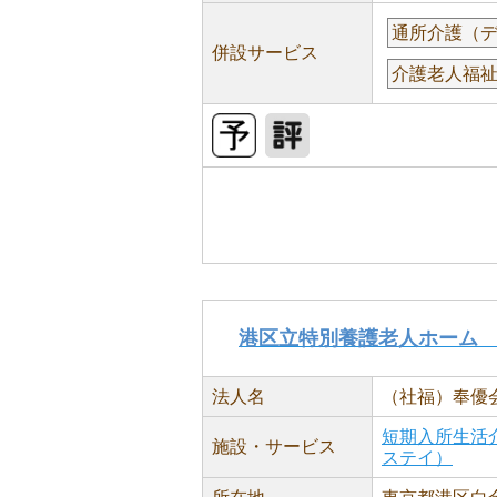
通所介護（
併設サービス
介護老人福
港区立特別養護老人ホーム
法人名
（社福）奉優
短期入所生活
施設・サービス
ステイ）