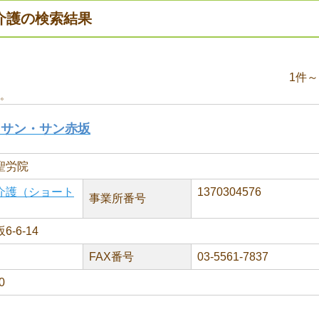
介護の検索結果
1件～
。
 サン・サン赤坂
聖労院
介護（ショート
1370304576
事業所番号
-6-14
FAX番号
03-5561-7837
0