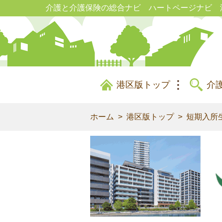
介護と介護保険の総合ナビ ハートページナビ 
港区版トップ
介
ホーム
港区版トップ
短期入所