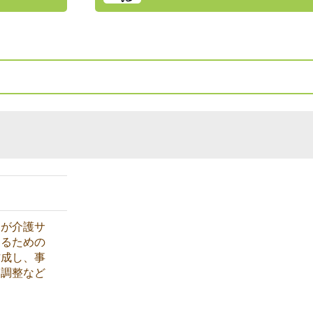
ーが介護サ
するための
作成し、事
・調整など