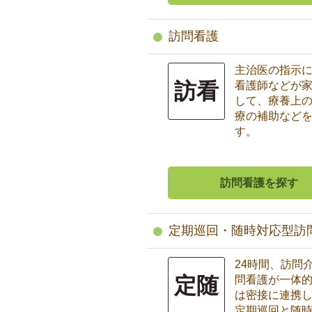
訪問看護
主治医の指示
訪看
看護師などが
して、療養上
療の補助など
す。
訪問看護を探す
定期巡回・随時対応型訪
24時間、訪問
定随
問看護が一体
は密接に連携
定期巡回と随