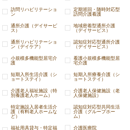
訪問リハビリテーショ
定期巡回・随時対応型
ン
訪問介護看護
通所介護（デイサービ
地域密着型通所介護
ス）
（デイサービス）
通所リハビリテーショ
認知症対応型通所介護
ン（デイケア）
（デイサービス）
小規模多機能型居宅介
看護小規模多機能型居
護
宅介護
短期入所生活介護（シ
短期入所療養介護（シ
ョートステイ）
ョートステイ）
介護老人福祉施設（特
介護老人保健施設（老
別養護老人ホーム）
人保健施設）
特定施設入居者生活介
認知症対応型共同生活
護（有料老人ホームな
介護（グループホー
ど）
ム）
福祉用具貸与・特定福
介護医療院